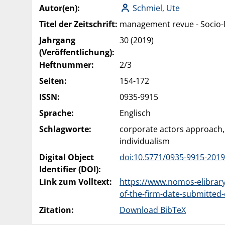
Autor(en):
Schmiel, Ute
Titel der Zeitschrift:
management revue - Socio-
Jahrgang
30 (2019)
(Veröffentlichung):
Heftnummer:
2/3
Seiten:
154-172
ISSN:
0935-9915
Sprache:
Englisch
Schlagworte:
corporate actors approach,
individualism
Digital Object
doi:10.5771/0935-9915-2019
Identifier (DOI):
Link zum Volltext:
https://www.nomos-elibrary.
of-the-firm-date-submitted
Zitation:
Download BibTeX