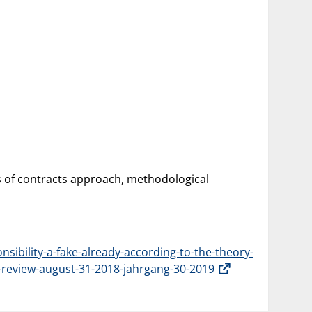
s of contracts approach, methodological
sibility-a-fake-already-according-to-the-theory-
d-review-august-31-2018-jahrgang-30-2019