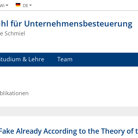
iWi
DE
uhl für Unternehmensbesteuerung
te Schmiel
Studium & Lehre
Team
blikationen
 Fake Already According to the Theory of 