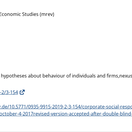
Economic Studies (mrev)
 hypotheses about behaviour of individuals and firms,nexu
-2/3-154
de/10.5771/0935-9915-2019-2-3-154/corporate-social-respon
-october-4-2017revised-version-accepted-after-double-blin