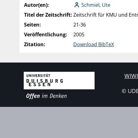
Autor(en):
Schmiel, Ute
Titel der Zeitschrift:
Zeitschrift für KMU und Ent
Seiten:
21-36
Veröffentlichung:
2005
Zitation:
Download BibTeX
WIWI
© UD