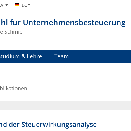
iWi
DE
uhl für Unternehmensbesteuerung
te Schmiel
Studium & Lehre
Team
blikationen
d der Steuerwirkungsanalyse