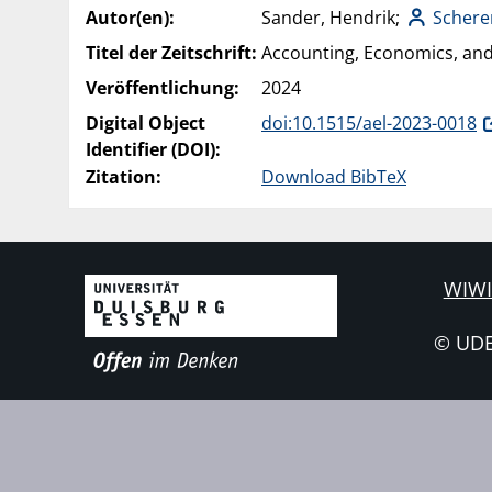
Autor(en):
Sander, Hendrik;
Schere
Titel der Zeitschrift:
Accounting, Economics, and
Veröffentlichung:
2024
Digital Object
doi:10.1515/ael-2023-0018
Identifier (DOI):
Zitation:
Download BibTeX
WIWI
© UD