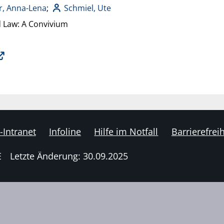
r, Anna-Lena
;
Schmiel, Ute
 Law: A Convivium
-Intranet
Infoline
Hilfe im Notfall
Barrierefreih
E
Letzte Änderung: 30.09.2025