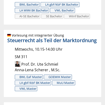
BWL Bachelor
LA gbF/kbF BK Bachelor
LA WiWi BK Bachelor
VWL Bachelor
AI-SE Bachelor
SE Bachelor
WiInf Bachelor
Vorlesung mit integrierter Übung
Steuerrecht als Teil der Marktordnung
Mittwochs, 10.15-14.00 Uhr
SM 311
Prof. Dr. Ute Schmiel
Anna-Lena Scherer , M.Sc.
BWL EaF Master
GOEMIK Master
LA gbF/kbF BK Master
MuU Master
VWL Master