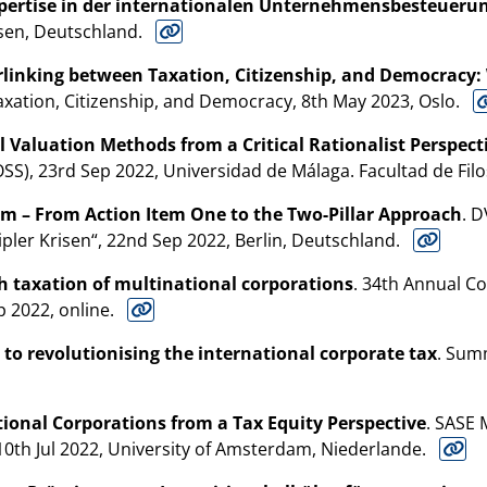
xpertise in der internationalen Unternehmensbesteueru
ssen, Deutschland.
rlinking between Taxation, Citizenship, and Democracy
Taxation, Citizenship, and Democracy, 8th May 2023, Oslo.
l Valuation Methods from a Critical Rationalist Perspect
SS), 23rd Sep 2022, Universidad de Málaga. Facultad de Filo
rm – From Action Item One to the Two-Pillar Approach
. 
ipler Krisen“, 22nd Sep 2022, Berlin, Deutschland.
th taxation of multinational corporations
. 34th Annual C
p 2022, online.
to revolutionising the international corporate tax
. Sum
ional Corporations from a Tax Equity Perspective
. SASE 
10th Jul 2022, University of Amsterdam, Niederlande.