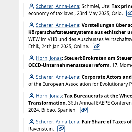
Scherer, Anna-Lena
; Schmiel, Ute:
Tax prin
economy of tax laws , 23rd May 2025, Oslo.
Scherer, Anna-Lena
:
Vorstellungen über s
Körperschaftsteuersystems aus ethischer un
WEW im VHB und des Auschusses Wirtschaftswis
Ethik, 24th Jan 2025, Online.
Horn, Jonas
:
Steuerbürokraten am Steuerr
OECD-Unternehmenssteuerreform
. 17. Mom
Scherer, Anna-Lena
:
Corporate Actors and
of the European Association for Evolutionary P
Horn, Jonas
:
Tax Bureaucrats at the Wheel
Transformation
. 36th Annual EAEPE Conferen
2024, Bilbao, Spanien.
Scherer, Anna-Lena
:
Fair Share of Taxes o
Ravenstein.