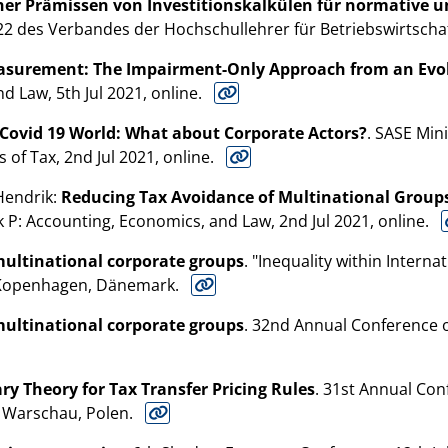
her Prämissen von Investitionskalkülen für normative u
22 des Verbandes der Hochschullehrer für Betriebswirtschaf
easurement: The Impairment-Only Approach from an Evol
 Law, 5th Jul 2021, online.
t-Covid 19 World: What about Corporate Actors?
. SASE Mini
of Tax, 2nd Jul 2021, online.
 Hendrik:
Reducing Tax Avoidance of Multinational Groups
 P: Accounting, Economics, and Law, 2nd Jul 2021, online.
multinational corporate groups
. "Inequality within Intern
 Kopenhagen, Dänemark.
multinational corporate groups
. 32nd Annual Conference o
ry Theory for Tax Transfer Pricing Rules
. 31st Annual Con
, Warschau, Polen.