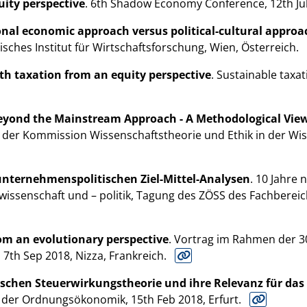
uity perspective
. 6th Shadow Economy Conference, 12th Jul 2
onal economic approach versus political-cultural approa
chisches Institut für Wirtschaftsforschung, Wien, Österreich.
th taxation from an equity perspective
. Sustainable taxat
eyond the Mainstream Approach - A Methodological Vie
g der Kommission Wissenschaftstheorie und Ethik in der Wi
nternehmenspolitischen Ziel-Mittel-Analysen
. 10 Jahre
wissenschaft und – politik, Tagung des ZÖSS des Fachbereic
om an evolutionary perspective
. Vortrag im Rahmen der 3
 7th Sep 2018, Nizza, Frankreich.
ischen Steuerwirkungstheorie und ihre Relevanz für das
der Ordnungsökonomik, 15th Feb 2018, Erfurt.