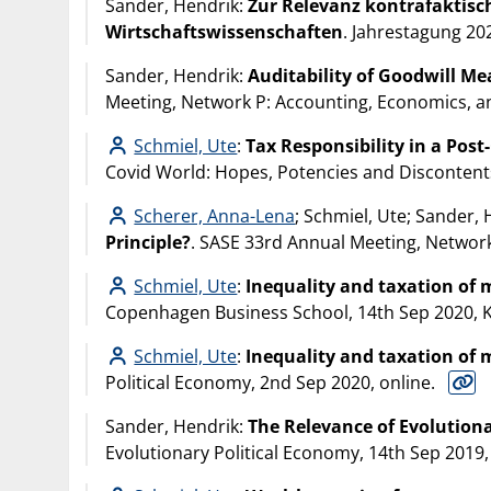
Sander, Hendrik:
Zur Relevanz kontrafaktisc
Wirtschaftswissenschaften
. Jahrestagung 20
Sander, Hendrik:
Auditability of Goodwill M
Meeting, Network P: Accounting, Economics, and
Schmiel, Ute
:
Tax Responsibility in a Pos
Covid World: Hopes, Potencies and Discontents 
Scherer, Anna-Lena
; Schmiel, Ute; Sander,
Principle?
. SASE 33rd Annual Meeting, Network
Schmiel, Ute
:
Inequality and taxation of 
Copenhagen Business School, 14th Sep 2020,
Schmiel, Ute
:
Inequality and taxation of 
Political Economy, 2nd Sep 2020, online.
Sander, Hendrik:
The Relevance of Evolutiona
Evolutionary Political Economy, 14th Sep 2019