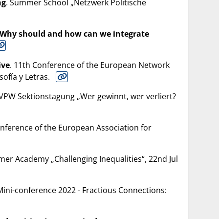
ng
. Summer School „Netzwerk Politische
: Why should and how can we integrate
ive
. 11th Conference of the European Network
sofía y Letras.
DVPW Sektionstagung „Wer gewinnt, wer verliert?
onference of the European Association for
mer Academy „Challenging Inequalities“, 22nd Jul
Mini-conference 2022 - Fractious Connections: