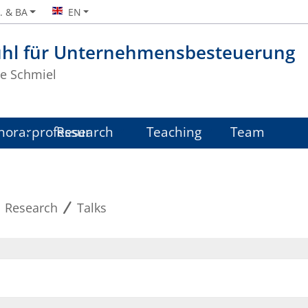
. & BA
EN
uhl für Unternehmensbesteuerung
te Schmiel
onorarprofessur
Research
Teaching
Team
Research
Talks