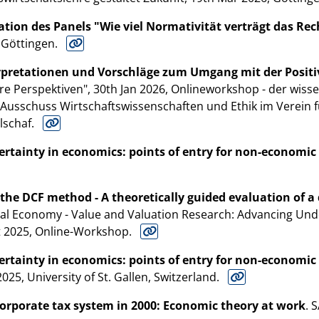
tion des Panels "Wie viel Normativität verträgt das R
 Göttingen.
erpretationen und Vorschläge zum Umgang mit der Posi
näre Perspektiven", 30th Jan 2026, Onlineworkshop - der wi
 Ausschuss Wirtschaftswissenschaften und Ethik im Verein fü
lschaf.
ertainty in economics: points of entry for non-economic
 the DCF method - A theoretically guided evaluation of 
tical Economy - Value and Valuation Research: Advancing Und
ct 2025, Online-Workshop.
ertainty in economics: points of entry for non-economic
25, University of St. Gallen, Switzerland.
orporate tax system in 2000: Economic theory at work
. 