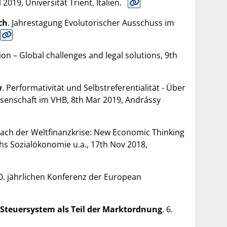
019, Universität Trient, Italien.
ch
. Jahrestagung Evolutorischer Ausschuss im
ion – Global challenges and legal solutions, 9th
w
. Performativität und Selbstreferentialität - Über
ssenschaft im VHB, 8th Mar 2019, Andrássy
 nach der Weltfinanzkrise: New Economic Thinking
hs Sozialökonomie u.a., 17th Nov 2018,
0. jährlichen Konferenz der European
 Steuersystem als Teil der Marktordnung
. 6.