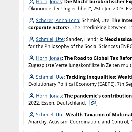
Horn, Jonas
:
Die Macht bürokratischer E
Ökonomie der Ungleichheit“, 25th Jun 2023, E
Scherer, Anna-Lena
; Schmiel, Ute:
The Inte
corporate actors?
. The Interlinking between 
Schmiel, Ute
; Sander, Hendrik:
Neoclassica
for the Philosophy of the Social Sciences (ENPO
Horn, Jonas
:
The Road to Global Tax Refo
Zugespitzte Verteilungskonflikte in Zeiten mult
Schmiel, Ute
:
Tackling inequalities: Weal
Evolutionary Political Economy (EAEPE), 7th Se
Horn, Jonas
:
The pandemic's contribution 
2022, Essen, Deutschland.
Schmiel, Ute
:
Wealth Taxation of Multinat
Anarchy, Activism, Coordination, and Control, 