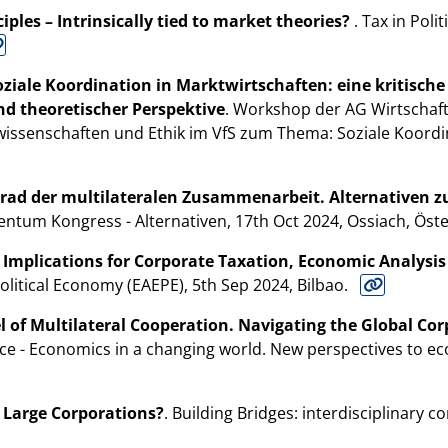
ciples – Intrinsically tied to market theories?
. Tax in Poli
oziale Koordination in Marktwirtschaften: eine kritisch
d theoretischer Perspektive
. Workshop der AG Wirtschaft
senschaften und Ethik im VfS zum Thema: Soziale Koordina
ad der multilateralen Zusammenarbeit. Alternativen zur
entum Kongress - Alternativen, 17th Oct 2024, Ossiach, Öst
 Implications for Corporate Taxation, Economic Analysi
olitical Economy (EAEPE), 5th Sep 2024, Bilbao.
 of Multilateral Cooperation. Navigating the Global Cor
ce - Economics in a changing world. New perspectives to ec
f Large Corporations?
. Building Bridges: interdisciplinary 