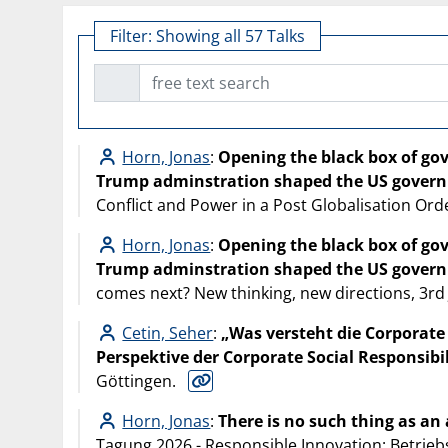
Filter:
Showing all 57 Talks
free text search
Horn, Jonas
:
Opening the black box of go
Trump adminstration shaped the US governm
Conflict and Power in a Post Globalisation Orde
Horn, Jonas
:
Opening the black box of go
Trump adminstration shaped the US governm
comes next? New thinking, new directions, 3rd
Cetin, Seher
:
„Was versteht die Corporate 
Perspektive der Corporate Social Responsib
Göttingen.
Horn, Jonas
:
There is no such thing as an
Tagung 2026 - Responsible Innovation: Betrieb