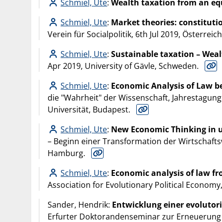
Schmiel, Ute
:
Wealth taxation from an eq
Schmiel, Ute
:
Market theories: constituti
Verein für Socialpolitik, 6th Jul 2019, Österrei
Schmiel, Ute
:
Sustainable taxation – Weal
Apr 2019, University of Gävle, Schweden.
Schmiel, Ute
:
Economic Analysis of Law b
die "Wahrheit" der Wissenschaft, Jahrestagun
Universität, Budapest.
Schmiel, Ute
:
New Economic Thinking in u
– Beginn einer Transformation der Wirtschafts
Hamburg.
Schmiel, Ute
:
Economic analysis of law fr
Association for Evolutionary Political Economy,
Sander, Hendrik:
Entwicklung einer evolutor
Erfurter Doktorandenseminar zur Erneuerung 