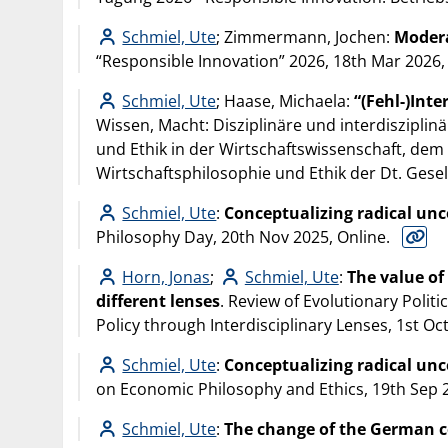
Schmiel, Ute
; Zimmermann, Jochen:
Modera
“Responsible Innovation” 2026, 18th Mar 2026,
Schmiel, Ute
; Haase, Michaela:
“(Fehl-)Int
Wissen, Macht: Disziplinäre und interdiszipli
und Ethik in der Wirtschaftswissenschaft, dem
Wirtschaftsphilosophie und Ethik der Dt. Gesel
Schmiel, Ute
:
Conceptualizing radical unc
Philosophy Day, 20th Nov 2025, Online.
Horn, Jonas
;
Schmiel, Ute
:
The value of
different lenses
. Review of Evolutionary Poli
Policy through Interdisciplinary Lenses, 1st O
Schmiel, Ute
:
Conceptualizing radical unc
on Economic Philosophy and Ethics, 19th Sep 20
Schmiel, Ute
:
The change of the German c