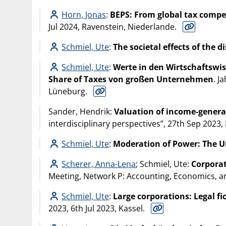
Horn, Jonas
:
BEPS: From global tax compet
Jul 2024, Ravenstein, Niederlande.
Schmiel, Ute
:
The societal effects of the
Schmiel, Ute
:
Werte in den Wirtschaftswis
Share of Taxes von großen Unternehmen
. J
Lüneburg.
Sander, Hendrik:
Valuation of income-generat
interdisciplinary perspectives”, 27th Sep 2023, 
Schmiel, Ute
:
Moderation of Power: The U
Scherer, Anna-Lena
; Schmiel, Ute:
Corporat
Meeting, Network P: Accounting, Economics, an
Schmiel, Ute
:
Large corporations: Legal fi
2023, 6th Jul 2023, Kassel.